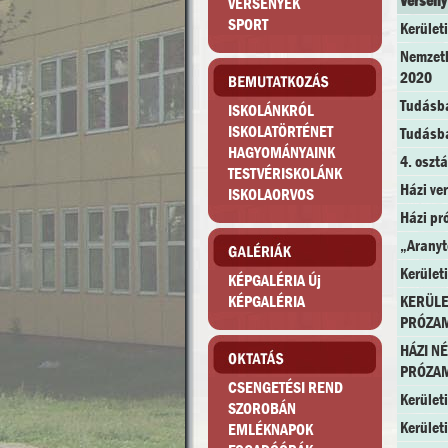
Verseny
VERSENYEK
SPORT
Kerület
Nemzetk
2020
Tudásb
ISKOLÁNKRÓL
ISKOLATÖRTÉNET
Tudásb
HAGYOMÁNYAINK
4. oszt
TESTVÉRISKOLÁNK
Házi ve
ISKOLAORVOS
Házi pr
„Aranyto
Kerületi
KÉPGALÉRIA Új
KÉPGALÉRIA
KERÜLE
PRÓZA
HÁZI N
PRÓZA
CSENGETÉSI REND
Kerület
SZOROBÁN
Kerület
EMLÉKNAPOK