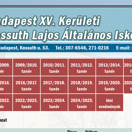
2009.
2009/2010.
2010/2011.
2011/2012.
2013/2014.
201
év
tanév
tanév
tanév
tanév
2016.
2016/2017.
2017/2018.
2018/2019.
2019/2020.
202
év
tanév
tanév
tanév
tanév
2022.
2022/2023.
2023/2024.
2024/2025.
Idei
év
tanév
tanév
tanév
eredmények
ozat