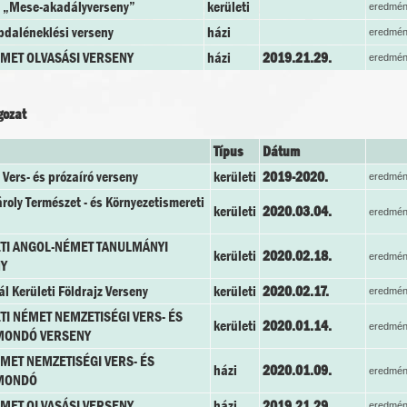
i „Mese-akadályverseny”
kerületi
eredmén
pdaléneklési verseny
házi
eredmén
ÉMET OLVASÁSI VERSENY
házi
2019.21.29.
eredmén
gozat
Típus
Dátum
 Vers- és prózaíró verseny
kerületi
2019-2020.
eredmén
roly Természet - és Környezetismereti
kerületi
2020.03.04.
eredmén
TI ANGOL-NÉMET TANULMÁNYI
kerületi
2020.02.18.
eredmén
Y
ál Kerületi Földrajz Verseny
kerületi
2020.02.17.
eredmén
TI NÉMET NEMZETISÉGI VERS- ÉS
kerületi
2020.01.14.
eredmén
MONDÓ VERSENY
ÉMET NEMZETISÉGI VERS- ÉS
házi
2020.01.09.
eredmén
MONDÓ
ÉMET OLVASÁSI VERSENY
házi
2019.21.29.
eredmén