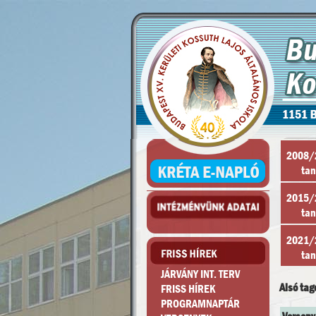
2008/
tan
2015/
tan
2021/
tan
JÁRVÁNY INT. TERV
Alsó tag
FRISS HÍREK
PROGRAMNAPTÁR