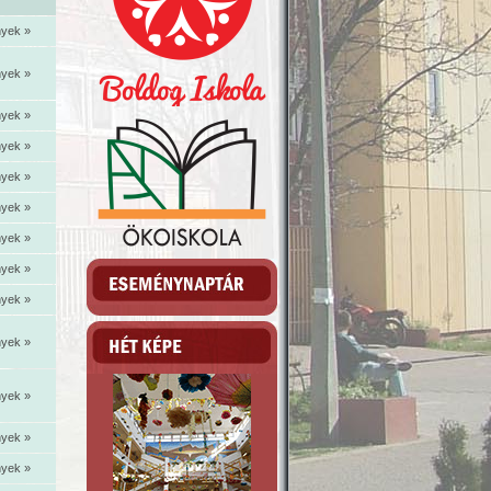
yek »
yek »
yek »
yek »
yek »
yek »
yek »
yek »
yek »
yek »
yek »
yek »
yek »