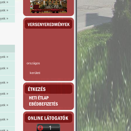
yek »
yek »
yek »
yek »
országos
yek »
kerületi
yek »
yek »
HETI ÉTLAP
EBÉDBEFIZETÉS
yek »
yek »
yek »