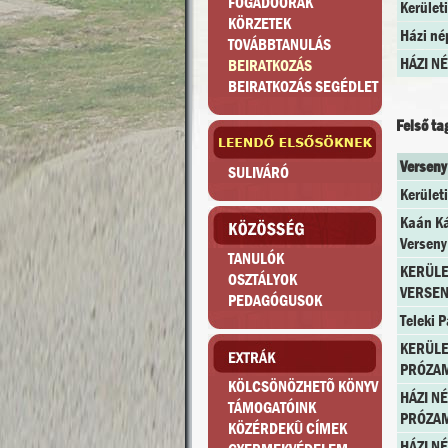
FOGADÓÓRÁK
Kerület
KÖRZETEK
Házi né
TOVÁBBTANULÁS
HÁZI N
BEIRATKOZÁS
BEIRATKOZÁS SEGÉDLET
Felső ta
Verseny
SULIVÁRÓ
Kerületi
Kaán Ká
Verseny
TANULÓK
KERÜLE
OSZTÁLYOK
VERSEN
PEDAGÓGUSOK
Teleki P
KERÜLE
PRÓZA
KÖLCSÖNÖZHETÕ KÖNYV
HÁZI N
TÁMOGATÓINK
PRÓZA
KÖZÉRDEKÛ CÍMEK
HÁZI N