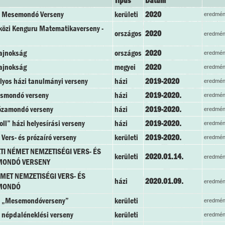
Típus
Dátum
i Mesemondó Verseny
kerületi
2020
eredmén
özi Kenguru Matematikaverseny -
országos
2020
eredmén
ajnokság
országos
2020
eredmén
ajnokság
megyei
2020
eredmén
ályos házi tanulmányi verseny
házi
2019-2020
eredmén
rsmondó verseny
házi
2019-2020.
eredmén
ózamondó verseny
házi
2019-2020.
eredmén
ll” házi helyesírási verseny
házi
2019-2020.
eredmén
 Vers- és prózaíró verseny
kerületi
2019-2020.
eredmén
TI NÉMET NEMZETISÉGI VERS- ÉS
kerületi
2020.01.14.
eredmén
MONDÓ VERSENY
ÉMET NEMZETISÉGI VERS- ÉS
házi
2020.01.09.
eredmén
MONDÓ
i „Mesemondóverseny”
kerületi
eredmén
i népdaléneklési verseny
kerületi
eredmén